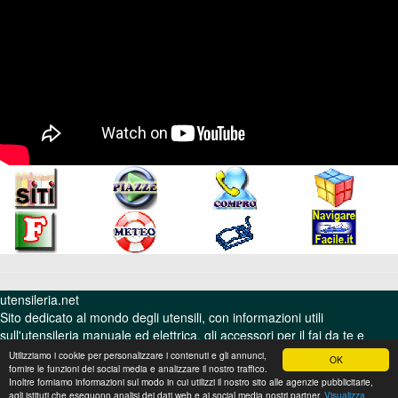
utensileria.net
Sito dedicato al mondo degli utensili, con informazioni utili
sull'utensileria manuale ed elettrica, gli accessori per il fai da te e
qualche consiglio per avere in casa una cassetta degli attrezzi fornita
Utilizziamo i cookie per personalizzare i contenuti e gli annunci,
OK
di tutto ciò che occorre.
fornire le funzioni dei social media e analizzare il nostro traffico.
Inoltre forniamo informazioni sul modo in cui utilizzi il nostro sito alle agenzie pubblicitarie,
© Publinord srl - Bologna - P.I. 03072200375 - REA BO 262516
agli istituti che eseguono analisi dei dati web e ai social media nostri partner.
Visualizza